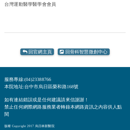
台灣運動醫學醫學會會員
回官網主頁
回骨科智慧微創中心
服務專線:(04)23388766
本院地址:台中市烏日區榮和路168號
如有連結錯誤或是任何建議請來信謝謝！
禁止任何網際網路服務業者轉錄本網路資訊之內容供人點
閱
版權 Copyright 2017 烏日林新醫院