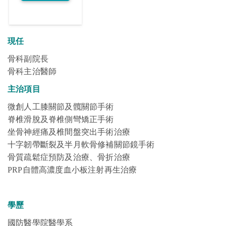
現任
骨科副院長
骨科主治醫師
主治項目
微創人工膝關節及髖關節手術
脊椎滑脫及脊椎側彎矯正手術
坐骨神經痛及椎間盤突出手術治療
十字韌帶斷裂及半月軟骨修補關節鏡手術
骨質疏鬆症預防及治療、骨折治療
PRP自體高濃度血小板注射再生治療
學歷
國防醫學院醫學系