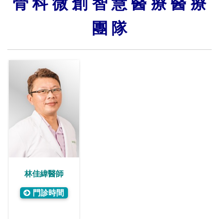
骨 科 微 創 智 慧 醫 療 醫 療
團 隊
林佳緯醫師
門診時間