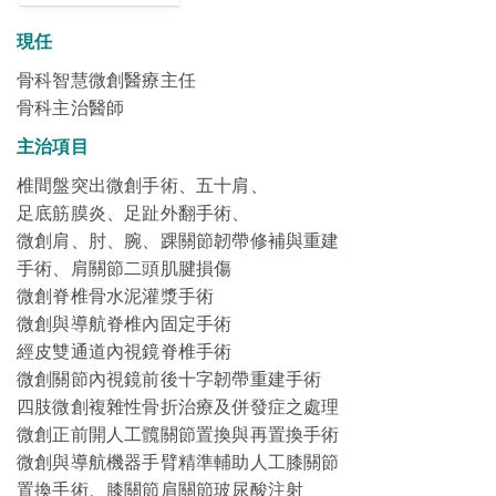
現任
骨科智慧微創醫療主任
骨科主治醫師
主治項目
椎間盤突出微創手術、五十肩
、
足底筋膜炎
、
足趾外翻手術
、
微創肩、肘、腕、踝關節韌帶修補與重建
手術、
肩關節二頭肌腱損傷
微創脊椎骨水泥灌漿手術
微創與導航脊椎內固定手術
經皮雙通道內視鏡脊椎手術
微創關節內視鏡前後十字韌帶重建手術
四肢微創複雜性骨折治療及併發症之處理
微創正前開人工髖關節置換與再置換手術
微創與導航機器手臂精準輔助人工膝關節
置換手術
、
膝關節肩關節玻尿酸注射