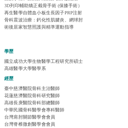
3D列印輔助矯正截骨手術
(
保膝手術）
再生醫學自體血小板生長因子
PRP
注射
骨科震波治療：鈣化性肌腱炎、網球肘
術後居家智慧照護與精準運動指導
學歷
國立成功大學生物醫學工程研究所碩士
高雄醫學大學醫學系
經歷
臺中慈濟醫院骨科主治醫師
花蓮慈濟醫院骨科研究醫師
高雄長庚醫院骨科部總醫師
中華民國
骨科醫學會專科醫師
台灣肩肘關節醫學會會員
台灣脊椎微創醫學會會員