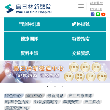
林新醫院
Toggle
ENGLISH
navigation
門診時刻表
網路掛號
醫療團隊
就醫指南
資料申請
交通資訊
特色中心
癌症中心
最新消息
癌症治療團隊
精準特色治療
影音媒體報導
獲獎榮耀
癌症篩檢
癌症資源中心